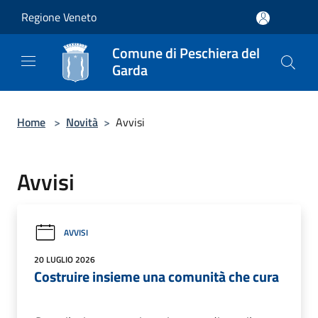
Salta al contenuto principale
Regione Veneto
Comune di Peschiera del
Garda
Home
>
Novità
>
Avvisi
Avvisi
AVVISI
20 LUGLIO 2026
Costruire insieme una comunità che cura