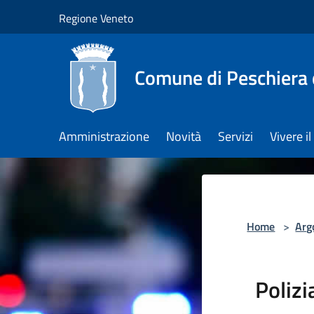
Salta al contenuto principale
Regione Veneto
Comune di Peschiera 
Amministrazione
Novità
Servizi
Vivere 
Home
>
Arg
Polizi