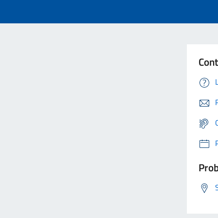
Cont
Prob