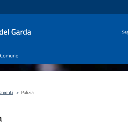
del Garda
Seg
il Comune
omenti
>
Polizia
a