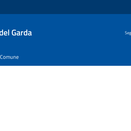
del Garda
Seg
il Comune