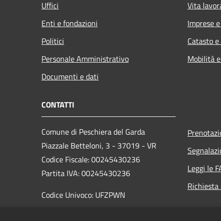
Uffici
Vita lavor
Enti e fondazioni
Imprese 
Politici
Catasto e
Personale Amministrativo
Mobilità e
Documenti e dati
CONTATTI
Comune di Peschiera del Garda
Prenotaz
Piazzale Betteloni, 3 - 37019 - VR
Segnalazi
Codice Fiscale: 00245430236
Leggi le 
Partita IVA: 00245430236
Richiesta
Codice Univoco: UFZPWN
PEC:
comunepeschieradelgarda@pec.it