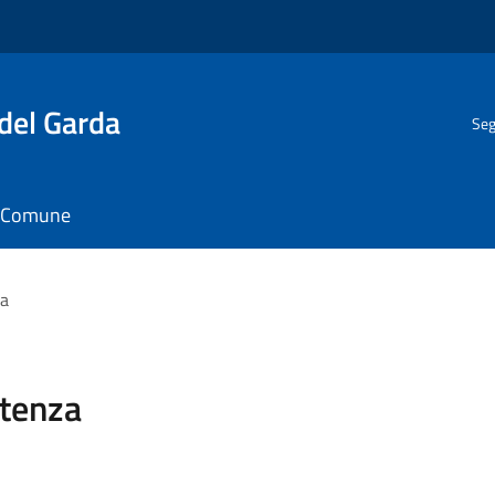
del Garda
Seg
il Comune
za
stenza