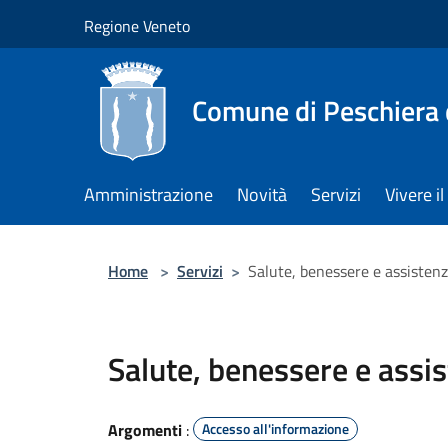
Salta al contenuto principale
Regione Veneto
Comune di Peschiera 
Amministrazione
Novità
Servizi
Vivere 
Home
>
Servizi
>
Salute, benessere e assisten
Salute, benessere e assi
Argomenti
:
Accesso all'informazione