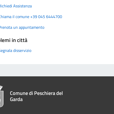
Richiedi Assistenza
Chiama il comune +39 045 6444700
Prenota un appuntamento
lemi in città
Segnala disservizio
Comune di Peschiera del
Garda