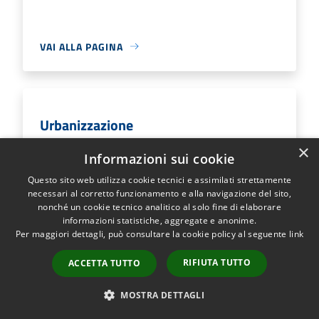
VAI ALLA PAGINA
Urbanizzazione
×
Per tutti i moduli e la documentazione dell'ente
Informazioni sui cookie
cliccare sul seguente link:
Sportello Telematico
Questo sito web utilizza cookie tecnici e assimilati strettamente
necessari al corretto funzionamento e alla navigazione del sito,
nonché un cookie tecnico analitico al solo fine di elaborare
informazioni statistiche, aggregate e anonime.
VAI ALLA PAGINA
Per maggiori dettagli, può consultare la cookie policy al seguente
link
RIFIUTA TUTTO
ACCETTA TUTTO
MOSTRA DETTAGLI
Zone pedonali