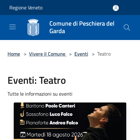
Salta al contenuto principale
Regione Veneto
Comune di Peschiera del
Garda
Home
>
Vivere il Comune
>
Eventi
>
Teatro
Eventi: Teatro
Tutte le informazioni su eventi