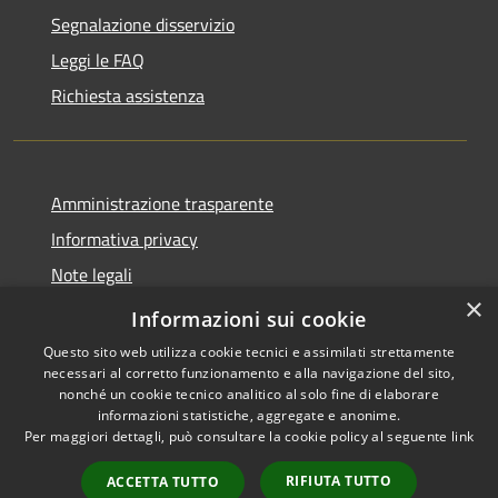
Segnalazione disservizio
Leggi le FAQ
Richiesta assistenza
Amministrazione trasparente
Informativa privacy
Note legali
×
Dichiarazione di accessibilità
Informazioni sui cookie
Questo sito web utilizza cookie tecnici e assimilati strettamente
necessari al corretto funzionamento e alla navigazione del sito,
nonché un cookie tecnico analitico al solo fine di elaborare
informazioni statistiche, aggregate e anonime.
RSS
Copyright © 2026 • Comune di
Per maggiori dettagli, può consultare la cookie policy al seguente
link
Accessibilità
Peschiera del Garda • Powered
Privacy
Municipium
Accesso
by
•
RIFIUTA TUTTO
ACCETTA TUTTO