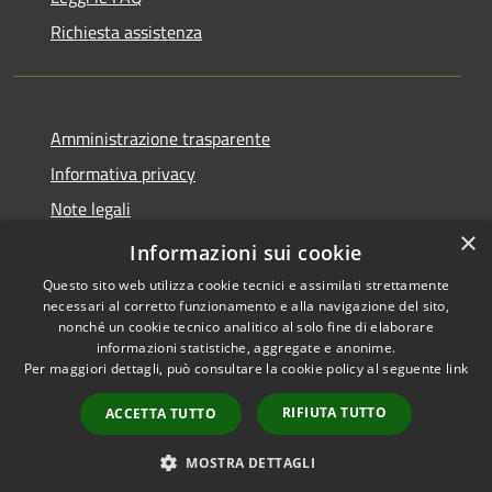
Richiesta assistenza
Amministrazione trasparente
Informativa privacy
Note legali
×
Dichiarazione di accessibilità
Informazioni sui cookie
Questo sito web utilizza cookie tecnici e assimilati strettamente
necessari al corretto funzionamento e alla navigazione del sito,
nonché un cookie tecnico analitico al solo fine di elaborare
informazioni statistiche, aggregate e anonime.
RSS
Copyright © 2026 • Comune di
Per maggiori dettagli, può consultare la cookie policy al seguente
link
Accessibilità
Peschiera del Garda • Powered
Privacy
Municipium
Accesso
by
•
RIFIUTA TUTTO
ACCETTA TUTTO
Cookie
redazione
Mappa del sito
MOSTRA DETTAGLI