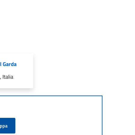
l Garda
Italia
appa