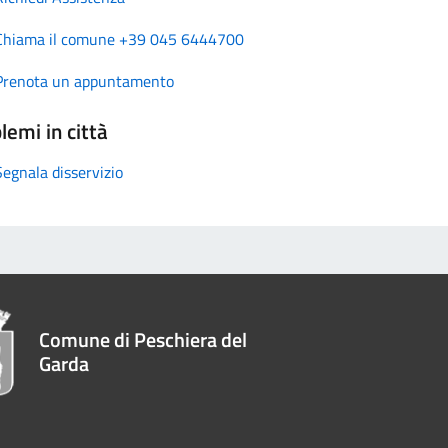
Chiama il comune +39 045 6444700
Prenota un appuntamento
lemi in città
Segnala disservizio
Comune di Peschiera del
Garda