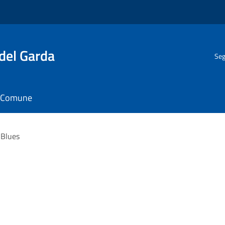
del Garda
Seg
il Comune
 Blues