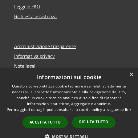
Leggi le FAQ
Richiesta assistenza
Amministrazione trasparente
Informativa privacy
Note legali
×
Dichiarazione di accessibilità
Informazioni sui cookie
Questo sito web utilizza cookie tecnici e assimilati strettamente
necessari al corretto funzionamento e alla navigazione del sito,
nonché un cookie tecnico analitico al solo fine di elaborare
informazioni statistiche, aggregate e anonime.
RSS
Copyright © 2026 • Comune di
Per maggiori dettagli, può consultare la cookie policy al seguente
link
Accessibilità
Peschiera del Garda • Powered
Privacy
Municipium
Accesso
by
•
RIFIUTA TUTTO
ACCETTA TUTTO
Cookie
redazione
Mappa del sito
MOSTRA DETTAGLI