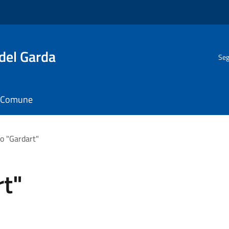
del Garda
Seg
il Comune
o "Gardart"
rt"