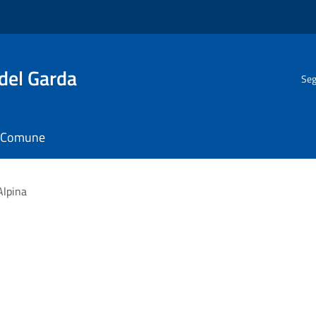
del Garda
Seg
il Comune
Alpina