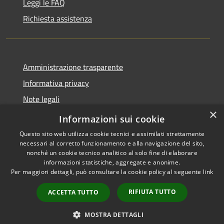
Leggi le FAQ
Richiesta assistenza
Amministrazione trasparente
Informativa privacy
Note legali
×
Dichiarazione di accessibilità
Informazioni sui cookie
Questo sito web utilizza cookie tecnici e assimilati strettamente
necessari al corretto funzionamento e alla navigazione del sito,
nonché un cookie tecnico analitico al solo fine di elaborare
informazioni statistiche, aggregate e anonime.
RSS
Copyright © 2026 • Comune di
Per maggiori dettagli, può consultare la cookie policy al seguente
link
Accessibilità
Peschiera del Garda • Powered
Privacy
Municipium
Accesso
by
•
RIFIUTA TUTTO
ACCETTA TUTTO
Cookie
redazione
Mappa del sito
MOSTRA DETTAGLI