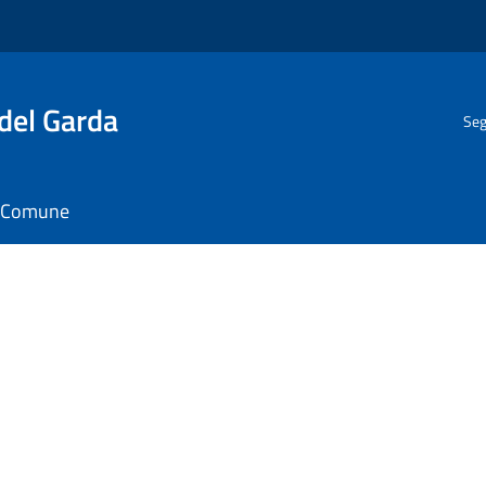
del Garda
Seg
il Comune