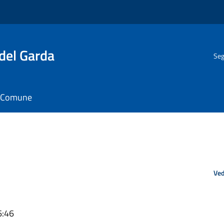
del Garda
Seg
il Comune
Ved
6:46