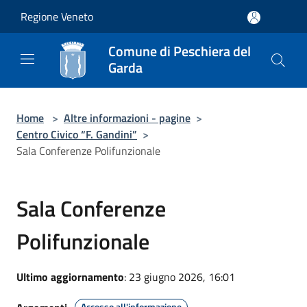
Salta al contenuto principale
Regione Veneto
Comune di Peschiera del
Garda
Home
>
Altre informazioni - pagine
>
Centro Civico “F. Gandini”
>
Sala Conferenze Polifunzionale
Sala Conferenze
Polifunzionale
Ultimo aggiornamento
: 23 giugno 2026, 16:01
Accesso all'informazione