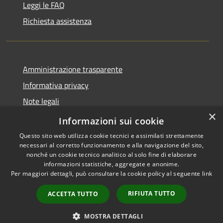
Leggi le FAQ
Richiesta assistenza
Amministrazione trasparente
Informativa privacy
Note legali
×
Dichiarazione di accessibilità
Informazioni sui cookie
Questo sito web utilizza cookie tecnici e assimilati strettamente
necessari al corretto funzionamento e alla navigazione del sito,
nonché un cookie tecnico analitico al solo fine di elaborare
informazioni statistiche, aggregate e anonime.
RSS
Copyright © 2026 • Comune di
Per maggiori dettagli, può consultare la cookie policy al seguente
link
Accessibilità
Peschiera del Garda • Powered
Privacy
Municipium
Accesso
by
•
RIFIUTA TUTTO
ACCETTA TUTTO
Cookie
redazione
Mappa del sito
MOSTRA DETTAGLI