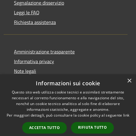
Segnalazione disservizio
Leggi le FAQ
Richiesta assistenza
Amministrazione trasparente
Informativa privacy
Note legali
×
Dichiarazione di accessibilità
Informazioni sui cookie
Questo sito web utilizza cookie tecnici e assimilati strettamente
necessari al corretto funzionamento e alla navigazione del sito,
nonché un cookie tecnico analitico al solo fine di elaborare
informazioni statistiche, aggregate e anonime.
RSS
Copyright © 2026 • Comune di
Per maggiori dettagli, può consultare la cookie policy al seguente
link
Accessibilità
Peschiera del Garda • Powered
Privacy
Municipium
Accesso
by
•
RIFIUTA TUTTO
ACCETTA TUTTO
Cookie
redazione