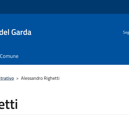
del Garda
Seg
il Comune
trativo
>
Alessandro Righetti
tti