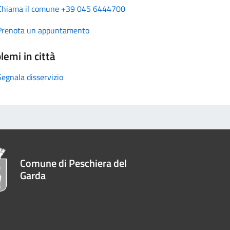
Chiama il comune +39 045 6444700
Prenota un appuntamento
lemi in città
Segnala disservizio
Comune di Peschiera del
Garda