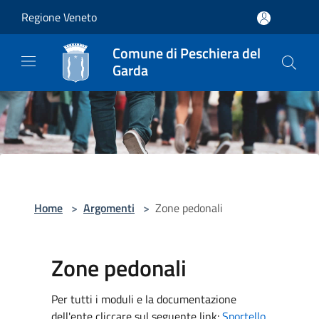
Salta al contenuto principale
Regione Veneto
Comune di Peschiera del
Garda
Home
>
Argomenti
>
Zone pedonali
Zone pedonali
Per tutti i moduli e la documentazione
dell'ente cliccare sul seguente link:
Sportello