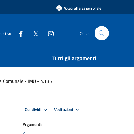
Accedi all'area personale
uici su
Cerca
Tutti gli argomenti
nta Comunale - IMU - n.135
Condividi
Vedi azioni
Argomenti: