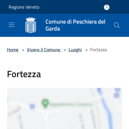
Salta al contenuto principale
Regione Veneto
Comune di Peschiera del
Garda
Home
>
Vivere il Comune
>
Luoghi
>
Fortezza
Fortezza