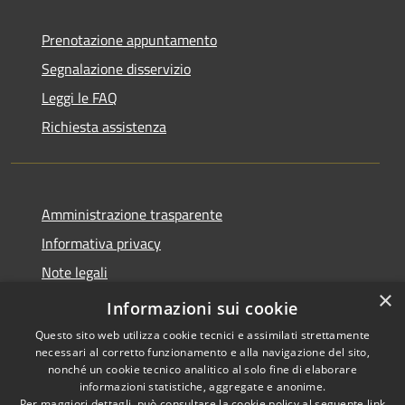
Prenotazione appuntamento
Segnalazione disservizio
Leggi le FAQ
Richiesta assistenza
Amministrazione trasparente
Informativa privacy
Note legali
×
Dichiarazione di accessibilità
Informazioni sui cookie
Questo sito web utilizza cookie tecnici e assimilati strettamente
necessari al corretto funzionamento e alla navigazione del sito,
nonché un cookie tecnico analitico al solo fine di elaborare
informazioni statistiche, aggregate e anonime.
RSS
Copyright © 2026 • Comune di
Per maggiori dettagli, può consultare la cookie policy al seguente
link