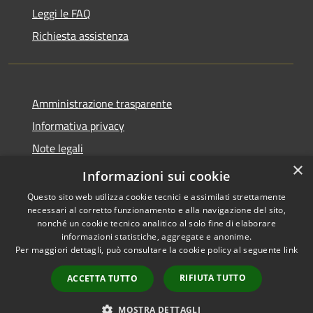
Leggi le FAQ
Richiesta assistenza
Amministrazione trasparente
Informativa privacy
Note legali
×
Dichiarazione di accessibilità
Informazioni sui cookie
Questo sito web utilizza cookie tecnici e assimilati strettamente
necessari al corretto funzionamento e alla navigazione del sito,
nonché un cookie tecnico analitico al solo fine di elaborare
informazioni statistiche, aggregate e anonime.
RSS
Copyright © 2026 • Comune di
Per maggiori dettagli, può consultare la cookie policy al seguente
link
Accessibilità
Peschiera del Garda • Powered
Privacy
Municipium
Accesso
by
•
RIFIUTA TUTTO
ACCETTA TUTTO
Cookie
redazione
Mappa del sito
MOSTRA DETTAGLI