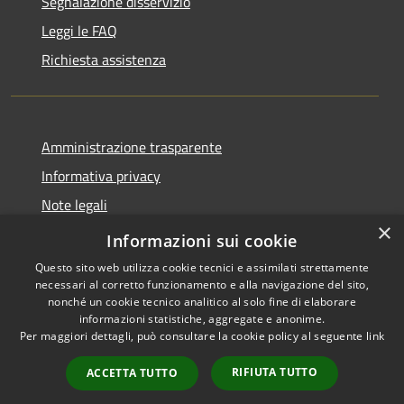
Segnalazione disservizio
Leggi le FAQ
Richiesta assistenza
Amministrazione trasparente
Informativa privacy
Note legali
×
Dichiarazione di accessibilità
Informazioni sui cookie
Questo sito web utilizza cookie tecnici e assimilati strettamente
necessari al corretto funzionamento e alla navigazione del sito,
nonché un cookie tecnico analitico al solo fine di elaborare
informazioni statistiche, aggregate e anonime.
RSS
Copyright © 2026 • Comune di
Per maggiori dettagli, può consultare la cookie policy al seguente
link
Accessibilità
Peschiera del Garda • Powered
Privacy
Municipium
Accesso
by
•
RIFIUTA TUTTO
ACCETTA TUTTO
Cookie
redazione